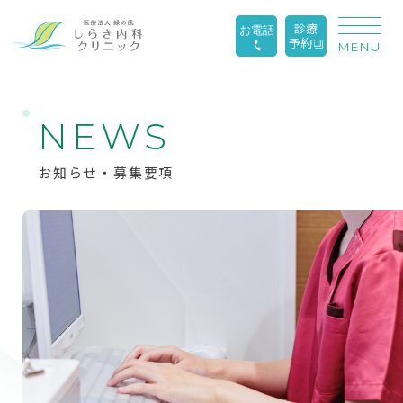
診療
お電話
予約
MENU
N
E
W
S
お知らせ・募集要項