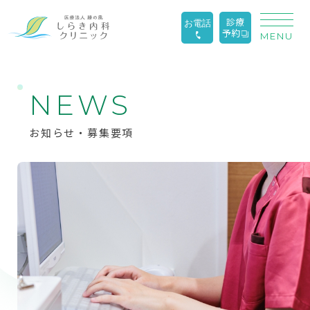
診療
お電話
予約
MENU
N
E
W
S
お知らせ・募集要項