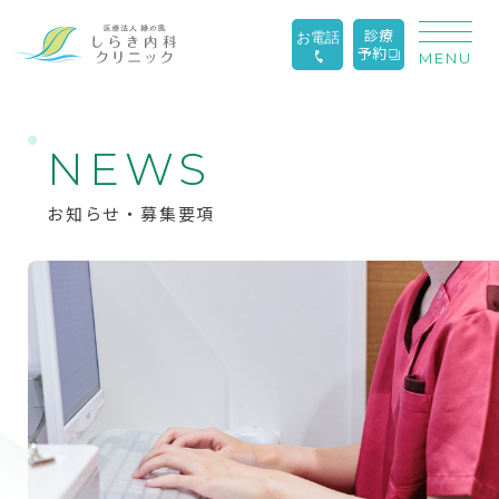
診療
お電話
予約
MENU
N
E
W
S
お知らせ・募集要項