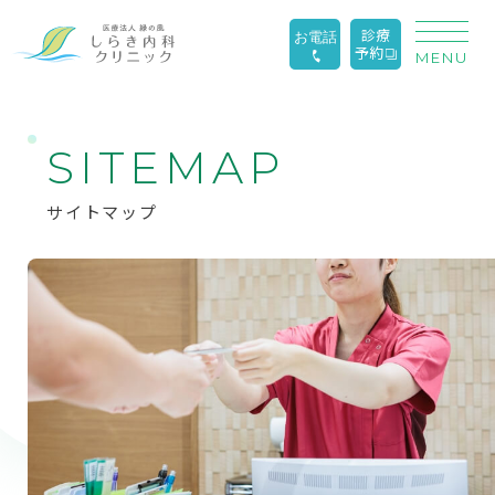
診療
お電話
予約
MENU
S
I
T
E
M
A
P
サイトマップ