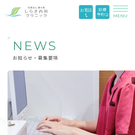
診療
お電話
予約
MENU
N
E
W
S
お知らせ・募集要項