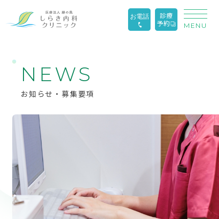
診療
お電話
予約
MENU
N
E
W
S
お知らせ・募集要項